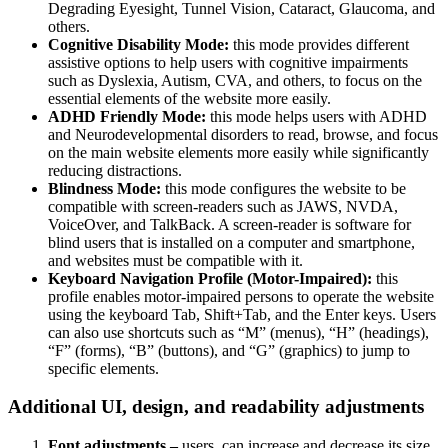
Degrading Eyesight, Tunnel Vision, Cataract, Glaucoma, and
others.
Cognitive Disability Mode:
this mode provides different
assistive options to help users with cognitive impairments
such as Dyslexia, Autism, CVA, and others, to focus on the
essential elements of the website more easily.
ADHD Friendly Mode:
this mode helps users with ADHD
and Neurodevelopmental disorders to read, browse, and focus
on the main website elements more easily while significantly
reducing distractions.
Blindness Mode:
this mode configures the website to be
compatible with screen-readers such as JAWS, NVDA,
VoiceOver, and TalkBack. A screen-reader is software for
blind users that is installed on a computer and smartphone,
and websites must be compatible with it.
Keyboard Navigation Profile (Motor-Impaired):
this
profile enables motor-impaired persons to operate the website
using the keyboard Tab, Shift+Tab, and the Enter keys. Users
can also use shortcuts such as “M” (menus), “H” (headings),
“F” (forms), “B” (buttons), and “G” (graphics) to jump to
specific elements.
Additional UI, design, and readability adjustments
Font adjustments –
users, can increase and decrease its size,