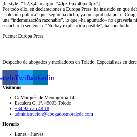
[hr style=”1,2,3,4″ margin=”40px 0px 40px 0px”]
Por todo ello, en declaraciones a Europa Press, ha insistido en que de
“solución política” que, según ha dicho, ya fue aprobada por el Congre
una “indemnización razonable”, lo que –ha apuntado– no agravaría ni e
escuchar la sentencia. “No hay explicación posible”, ha concluido.
Fuente: Europa Press
Despacho de abogados y mediadores en Toledo. Especialistas en derecho
acebook
Twitter
Linkedin
Visitanos
C/ Marqués de Mendigorria 14
Escalera C, 1º. 45003 Toledo
+34 925 25 48 18
administracion@abogadosmoraleda.com
Horario
Lunes - Jueves: