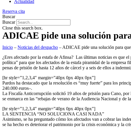
Actualidad
Reserva cita
Buscar
Buscar
Close this search box.
ADICAE pide una solución para q
Inicio
–
Noticias del despacho
–
ADICAE pide una solución para que l
¿Eres afectado por la estafa de Afinsa? Las últimas noticias es que
política” para que los afectados de la estafa piramidal de la empresa 
penas de prisión de hasta 12 años de cárcel y a seis de ellos a indem
[hr style=”1,2,3,4″ margin=”40px 0px 40px 0px”]
Pardos ha destacado que la resolución es “muy fuerte” para los prin
240.000 euros–.
La Fiscalía Anticorrupción solicitó 19 años de prisión para Cano, por
se enmarca en las “rebajas de verano de la Audiencia Nacional y de la
[hr style=”1,2,3,4″ margin=”40px 0px 40px 0px”]
LA SENTENCIA “NO SOLUCIONA CASI NADA”
Asimismo, se ha preguntado cómo los afectados van a cobrar las inde
se ha hecho es deteriorar el patrimonio por la crisis económica y la cri