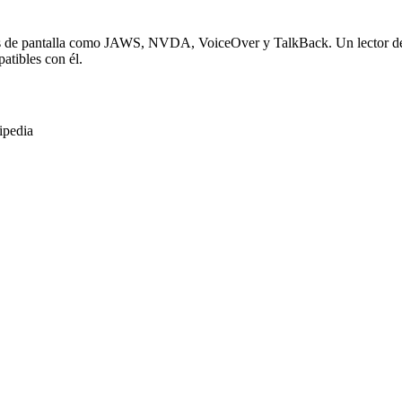
es de pantalla como JAWS, NVDA, VoiceOver y TalkBack. Un lector de pa
atibles con él.
ipedia