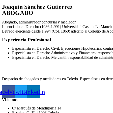
Joaquín Sánchez Gutierrez
ABOGADO
Abogado, administrador concursal y mediador.
Licenciado en Derecho (1986-1.991) Universidad Castilla La Mancha
Letrado ejerciente desde 1.994 (Col. 1860) adscrito al Colegio de Ab
Experiencia Profesional
Especialista en Derecho Civil: Ejecuciones Hipotecarias, contrat
Especialista en Derecho Administrativo y Financiero: responsab
Especialista en Derecho Mercantil: responsabilidad de administ
Despacho de abogados y mediadores en Toledo. Especialistas en derecho
acebook
Twitter
Linkedin
Visitanos
C/ Marqués de Mendigorria 14
Escalera C, 1º. 45003 Toledo