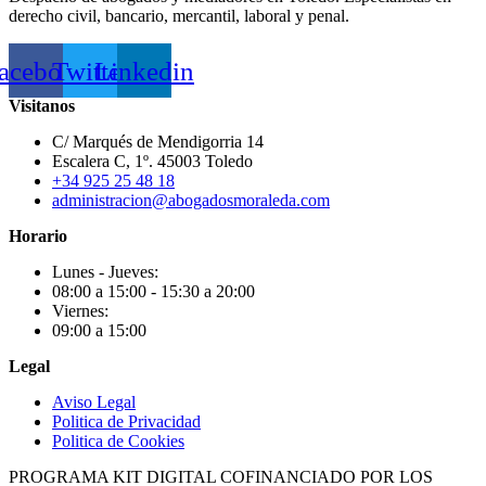
derecho civil, bancario, mercantil, laboral y penal.
acebook
Twitter
Linkedin
Visitanos
C/ Marqués de Mendigorria 14
Escalera C, 1º. 45003 Toledo
+34 925 25 48 18
administracion@abogadosmoraleda.com
Horario
Lunes - Jueves:
08:00 a 15:00 - 15:30 a 20:00
Viernes:
09:00 a 15:00
Legal
Aviso Legal
Politica de Privacidad
Politica de Cookies
PROGRAMA KIT DIGITAL COFINANCIADO POR LOS