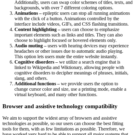
Additionally, users can swap color schemes of titles, texts, and
backgrounds, with over 7 different coloring options.
Animations –
epileptic users can stop all running animations
with the click of a button. Animations controlled by the
interface include videos, GIFs, and CSS flashing transitions.
Content highlighting –
users can choose to emphasize
important elements such as links and titles. They can also
choose to highlight focused or hovered elements only.
Audio muting –
users with hearing devices may experience
headaches or other issues due to automatic audio playing.
This option lets users mute the entire website instantly.
Cognitive disorders –
we utilize a search engine that is
linked to Wikipedia and Wiktionary, allowing people with
cognitive disorders to decipher meanings of phrases, initials,
slang, and others.
Additional functions –
we provide users the option to
change cursor color and size, use a printing mode, enable a
virtual keyboard, and many other functions.
Browser and assistive technology compatibility
We aim to support the widest array of browsers and assistive
technologies as possible, so our users can choose the best fitting
tools for them, with as few limitations as possible. Therefore, we
have worked very hard to be able to support all major systems that