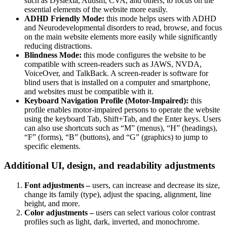
such as Dyslexia, Autism, CVA, and others, to focus on the
essential elements of the website more easily.
ADHD Friendly Mode:
this mode helps users with ADHD
and Neurodevelopmental disorders to read, browse, and focus
on the main website elements more easily while significantly
reducing distractions.
Blindness Mode:
this mode configures the website to be
compatible with screen-readers such as JAWS, NVDA,
VoiceOver, and TalkBack. A screen-reader is software for
blind users that is installed on a computer and smartphone,
and websites must be compatible with it.
Keyboard Navigation Profile (Motor-Impaired):
this
profile enables motor-impaired persons to operate the website
using the keyboard Tab, Shift+Tab, and the Enter keys. Users
can also use shortcuts such as “M” (menus), “H” (headings),
“F” (forms), “B” (buttons), and “G” (graphics) to jump to
specific elements.
Additional UI, design, and readability adjustments
Font adjustments –
users, can increase and decrease its size,
change its family (type), adjust the spacing, alignment, line
height, and more.
Color adjustments –
users can select various color contrast
profiles such as light, dark, inverted, and monochrome.