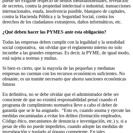
puede ser exigible respecto de delitos medioambientales, revelación
de secretos, contra la propiedad intelectual o industrial, transacciones
internacionales, estafa, insolvencia punible, blanqueo de capitales,
contra la Hacienda Pública y la Seguridad Social, contra los
derechos de los ciudadanos extranjeros, daños informáticos, etc.
¿Qué deben hacer las PYMES ante esta obligación?
Todas las empresas deben cumplir con la legalidad y la sensibilad
social corporativa, sin olvidar que el reglamento interno no solo
incumbe a las grandes empresas. Es decir, la PYME, de igual modo,
está sujeta a normas y multas.
Si bien es cierto, que la mayoría de las pequeñas y medianas
empresas no cuentan con los recursos económicos suficientes. No
obstante, es un tramite necesario que ahorra sanciones económicas
futuras
En definitiva, no se debe olvidar que el administrador debe ser
consciente de que no existirá responsabilidad penal cuando el
programa de cumplimiento normativa lleve a cabo el deber de
garantía que se le ha asignado. “Esto es, cuando asuma y ejecute las
medidas encaminadas a evitar los delitos (formación empleados,
Código ético, mecanismos de denuncia e investigación, etc.) y, si a
pesar de ello no puede impedirlos, cuando adopte las medidas de
investigación y traslado al órgano competente. En tales