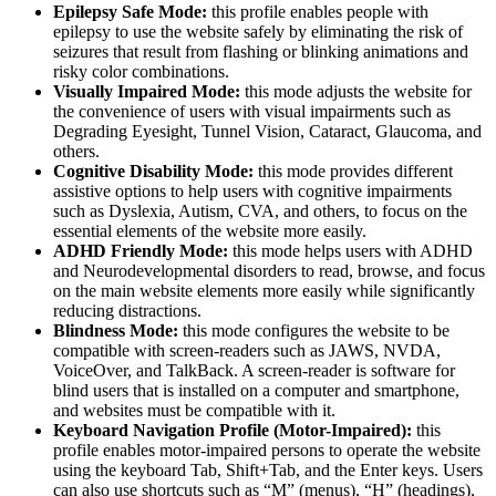
Epilepsy Safe Mode:
this profile enables people with
epilepsy to use the website safely by eliminating the risk of
seizures that result from flashing or blinking animations and
risky color combinations.
Visually Impaired Mode:
this mode adjusts the website for
the convenience of users with visual impairments such as
Degrading Eyesight, Tunnel Vision, Cataract, Glaucoma, and
others.
Cognitive Disability Mode:
this mode provides different
assistive options to help users with cognitive impairments
such as Dyslexia, Autism, CVA, and others, to focus on the
essential elements of the website more easily.
ADHD Friendly Mode:
this mode helps users with ADHD
and Neurodevelopmental disorders to read, browse, and focus
on the main website elements more easily while significantly
reducing distractions.
Blindness Mode:
this mode configures the website to be
compatible with screen-readers such as JAWS, NVDA,
VoiceOver, and TalkBack. A screen-reader is software for
blind users that is installed on a computer and smartphone,
and websites must be compatible with it.
Keyboard Navigation Profile (Motor-Impaired):
this
profile enables motor-impaired persons to operate the website
using the keyboard Tab, Shift+Tab, and the Enter keys. Users
can also use shortcuts such as “M” (menus), “H” (headings),