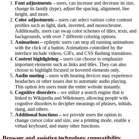
Font adjustments –
users, can increase and decrease its size,
change its family (type), adjust the spacing, alignment, line
height, and more.
Color adjustments –
users can select various color contrast
profiles such as light, dark, inverted, and monochrome.
Additionally, users can swap color schemes of titles, texts, and
backgrounds, with over 7 different coloring options.
Animations –
epileptic users can stop all running animations
with the click of a button. Animations controlled by the
interface include videos, GIFs, and CSS flashing transitions.
Content highlighting –
users can choose to emphasize
important elements such as links and titles. They can also
choose to highlight focused or hovered elements only.
Audio muting –
users with hearing devices may experience
headaches or other issues due to automatic audio playing.
This option lets users mute the entire website instantly.
Cognitive disorders –
we utilize a search engine that is
linked to Wikipedia and Wiktionary, allowing people with
cognitive disorders to decipher meanings of phrases, initials,
slang, and others.
Additional functions –
we provide users the option to
change cursor color and size, use a printing mode, enable a
virtual keyboard, and many other functions.
Browser and assistive technology compatibility