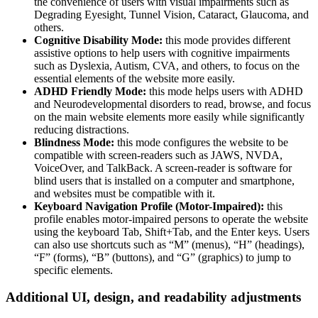
the convenience of users with visual impairments such as
Degrading Eyesight, Tunnel Vision, Cataract, Glaucoma, and
others.
Cognitive Disability Mode:
this mode provides different
assistive options to help users with cognitive impairments
such as Dyslexia, Autism, CVA, and others, to focus on the
essential elements of the website more easily.
ADHD Friendly Mode:
this mode helps users with ADHD
and Neurodevelopmental disorders to read, browse, and focus
on the main website elements more easily while significantly
reducing distractions.
Blindness Mode:
this mode configures the website to be
compatible with screen-readers such as JAWS, NVDA,
VoiceOver, and TalkBack. A screen-reader is software for
blind users that is installed on a computer and smartphone,
and websites must be compatible with it.
Keyboard Navigation Profile (Motor-Impaired):
this
profile enables motor-impaired persons to operate the website
using the keyboard Tab, Shift+Tab, and the Enter keys. Users
can also use shortcuts such as “M” (menus), “H” (headings),
“F” (forms), “B” (buttons), and “G” (graphics) to jump to
specific elements.
Additional UI, design, and readability adjustments