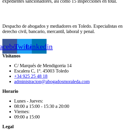
expedientes sancionadores, así como 15 inspecciones en total.
Despacho de abogados y mediadores en Toledo. Especialistas en
derecho civil, bancario, mercantil, laboral y penal.
acebook
Twitter
Linkedin
Visitanos
C/ Marqués de Mendigorria 14
Escalera C, 1º. 45003 Toledo
+34 925 25 48 18
administracion@abogadosmoraleda.com
Horario
Lunes - Jueves:
08:00 a 15:00 - 15:30 a 20:00
Viernes:
09:00 a 15:00
Legal