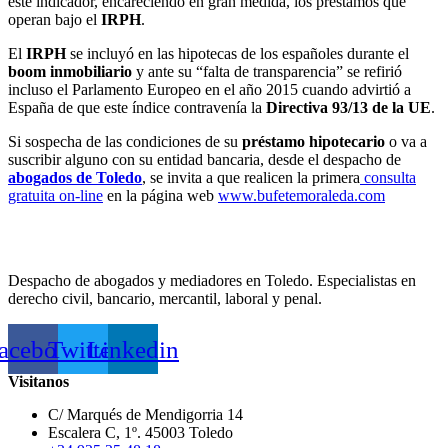
este indicador, encareciendo en gran medida, los préstamos que
operan bajo el
IRPH
.
El
IRPH
se incluyó en las hipotecas de los españoles durante el
boom inmobiliario
y ante su “falta de transparencia” se refirió
incluso el Parlamento Europeo en el año 2015 cuando advirtió a
España de que este índice contravenía la
Directiva 93/13 de la UE
.
Si sospecha de las condiciones de su
préstamo hipotecario
o va a
suscribir alguno con su entidad bancaria, desde el despacho de
abogados de Toledo
, se invita a que realicen la primera
consulta
gratuita on-line
en la página web
www.bufetemoraleda.com
Despacho de abogados y mediadores en Toledo. Especialistas en
derecho civil, bancario, mercantil, laboral y penal.
acebook
Twitter
Linkedin
Visitanos
C/ Marqués de Mendigorria 14
Escalera C, 1º. 45003 Toledo