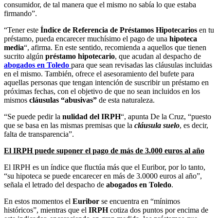
consumidor, de tal manera que el mismo no sabía lo que estaba
firmando”.
“Tener este
Índice de Referencia de Préstamos Hipotecarios
en tu
préstamo, pueda encarecer muchísimo el pago de una
hipoteca
media
“, afirma. En este sentido, recomienda a aquellos que tienen
sucrito algún
préstamo hipotecario
, que acudan al despacho de
abogados en Toledo
para que sean revisadas las cláusulas incluidas
en el mismo. También, ofrece el asesoramiento del bufete para
aquellas personas que tengan intención de suscribir un préstamo en
próximas fechas, con el objetivo de que no sean incluidos en los
mismos
cláusulas “abusivas”
de esta naturaleza.
“Se puede pedir la
nulidad del IRPH
“, apunta De la Cruz, “puesto
que se basa en las mismas premisas que la
cláusula suelo
, es decir,
falta de transparencia”.
El IRPH puede suponer el pago de más de 3.000 euros al año
El IRPH es un índice que fluctúa más que el Euribor, por lo tanto,
“su hipoteca se puede encarecer en más de 3.0000 euros al año”,
señala el letrado del despacho de
abogados en Toledo
.
En estos momentos el
Euribor
se encuentra en “mínimos
históricos”, mientras que el
IRPH
cotiza dos puntos por encima de