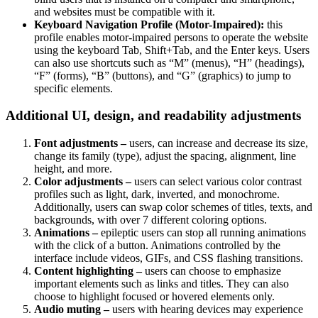
and websites must be compatible with it.
Keyboard Navigation Profile (Motor-Impaired):
this
profile enables motor-impaired persons to operate the website
using the keyboard Tab, Shift+Tab, and the Enter keys. Users
can also use shortcuts such as “M” (menus), “H” (headings),
“F” (forms), “B” (buttons), and “G” (graphics) to jump to
specific elements.
Additional UI, design, and readability adjustments
Font adjustments –
users, can increase and decrease its size,
change its family (type), adjust the spacing, alignment, line
height, and more.
Color adjustments –
users can select various color contrast
profiles such as light, dark, inverted, and monochrome.
Additionally, users can swap color schemes of titles, texts, and
backgrounds, with over 7 different coloring options.
Animations –
epileptic users can stop all running animations
with the click of a button. Animations controlled by the
interface include videos, GIFs, and CSS flashing transitions.
Content highlighting –
users can choose to emphasize
important elements such as links and titles. They can also
choose to highlight focused or hovered elements only.
Audio muting –
users with hearing devices may experience