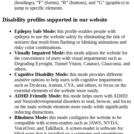
(headings), “F” (forms), “B” (buttons), and “G” (graphics) to
jump to specific elements.
Disability profiles supported in our website
Epilepsy Safe Mode:
this profile enables people with
epilepsy to use the website safely by eliminating the risk of
seizures that result from flashing or blinking animations and
risky color combinations.
Visually Impaired Mode:
this mode adjusts the website for
the convenience of users with visual impairments such as
Degrading Eyesight, Tunnel Vision, Cataract, Glaucoma, and
others.
Cognitive Disability Mode:
this mode provides different
assistive options to help users with cognitive impairments
such as Dyslexia, Autism, CVA, and others, to focus on the
essential elements of the website more easily.
ADHD Friendly Mode:
this mode helps users with ADHD
and Neurodevelopmental disorders to read, browse, and focus
on the main website elements more easily while significantly
reducing distractions.
Blindness Mode:
this mode configures the website to be
compatible with screen-readers such as JAWS, NVDA,
VoiceOver, and TalkBack. A screen-reader is software for
blind users that is installed on a computer and smartphone,