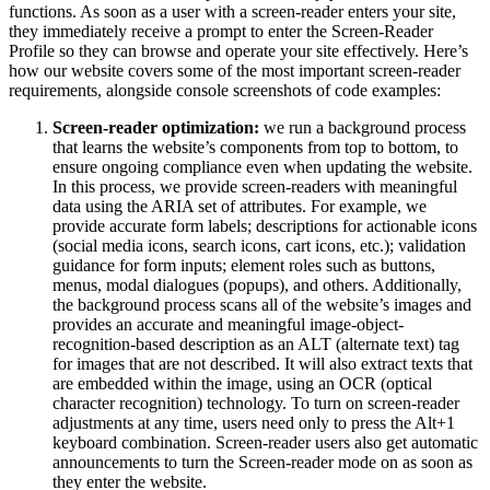
functions. As soon as a user with a screen-reader enters your site,
they immediately receive a prompt to enter the Screen-Reader
Profile so they can browse and operate your site effectively. Here’s
how our website covers some of the most important screen-reader
requirements, alongside console screenshots of code examples:
Screen-reader optimization:
we run a background process
that learns the website’s components from top to bottom, to
ensure ongoing compliance even when updating the website.
In this process, we provide screen-readers with meaningful
data using the ARIA set of attributes. For example, we
provide accurate form labels; descriptions for actionable icons
(social media icons, search icons, cart icons, etc.); validation
guidance for form inputs; element roles such as buttons,
menus, modal dialogues (popups), and others. Additionally,
the background process scans all of the website’s images and
provides an accurate and meaningful image-object-
recognition-based description as an ALT (alternate text) tag
for images that are not described. It will also extract texts that
are embedded within the image, using an OCR (optical
character recognition) technology. To turn on screen-reader
adjustments at any time, users need only to press the Alt+1
keyboard combination. Screen-reader users also get automatic
announcements to turn the Screen-reader mode on as soon as
they enter the website.