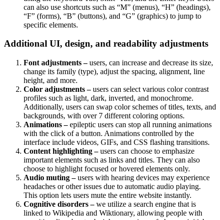
can also use shortcuts such as “M” (menus), “H” (headings),
“F” (forms), “B” (buttons), and “G” (graphics) to jump to
specific elements.
Additional UI, design, and readability adjustments
Font adjustments –
users, can increase and decrease its size,
change its family (type), adjust the spacing, alignment, line
height, and more.
Color adjustments –
users can select various color contrast
profiles such as light, dark, inverted, and monochrome.
Additionally, users can swap color schemes of titles, texts, and
backgrounds, with over 7 different coloring options.
Animations –
epileptic users can stop all running animations
with the click of a button. Animations controlled by the
interface include videos, GIFs, and CSS flashing transitions.
Content highlighting –
users can choose to emphasize
important elements such as links and titles. They can also
choose to highlight focused or hovered elements only.
Audio muting –
users with hearing devices may experience
headaches or other issues due to automatic audio playing.
This option lets users mute the entire website instantly.
Cognitive disorders –
we utilize a search engine that is
linked to Wikipedia and Wiktionary, allowing people with