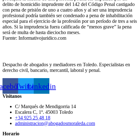
delito de homicidio imprudente del 142 del Código Penal castigado
con pena de prisión de uno a cuatro años y al ser una imprudencia
profesional podría también ser condenado a pena de inhabilitación
especial para el ejercicio de la profesión por un período de tres a seis
años. Si la imprudencia fuera calificada de “menos grave” la pena
será de multa de hasta dieciocho meses.
Fuente: Informativojuridico.com
Despacho de abogados y mediadores en Toledo. Especialistas en
derecho civil, bancario, mercantil, laboral y penal.
acebook
Twitter
Linkedin
Visitanos
C/ Marqués de Mendigorria 14
Escalera C, 1º. 45003 Toledo
+34 925 25 48 18
administracion@abogadosmoraleda.com
Horario