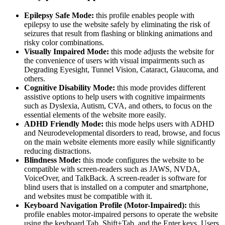
Epilepsy Safe Mode:
this profile enables people with
epilepsy to use the website safely by eliminating the risk of
seizures that result from flashing or blinking animations and
risky color combinations.
Visually Impaired Mode:
this mode adjusts the website for
the convenience of users with visual impairments such as
Degrading Eyesight, Tunnel Vision, Cataract, Glaucoma, and
others.
Cognitive Disability Mode:
this mode provides different
assistive options to help users with cognitive impairments
such as Dyslexia, Autism, CVA, and others, to focus on the
essential elements of the website more easily.
ADHD Friendly Mode:
this mode helps users with ADHD
and Neurodevelopmental disorders to read, browse, and focus
on the main website elements more easily while significantly
reducing distractions.
Blindness Mode:
this mode configures the website to be
compatible with screen-readers such as JAWS, NVDA,
VoiceOver, and TalkBack. A screen-reader is software for
blind users that is installed on a computer and smartphone,
and websites must be compatible with it.
Keyboard Navigation Profile (Motor-Impaired):
this
profile enables motor-impaired persons to operate the website
using the keyboard Tab, Shift+Tab, and the Enter keys. Users