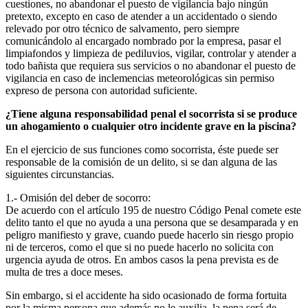
cuestiones, no abandonar el puesto de vigilancia bajo ningún
pretexto, excepto en caso de atender a un accidentado o siendo
relevado por otro técnico de salvamento, pero siempre
comunicándolo al encargado nombrado por la empresa, pasar el
limpiafondos y limpieza de pediluvios, vigilar, controlar y atender a
todo bañista que requiera sus servicios o no abandonar el puesto de
vigilancia en caso de inclemencias meteorológicas sin permiso
expreso de persona con autoridad suficiente.
¿Tiene alguna responsabilidad penal el socorrista si se produce
un ahogamiento o cualquier otro incidente grave en la piscina?
En el ejercicio de sus funciones como socorrista, éste puede ser
responsable de la comisión de un delito, si se dan alguna de las
siguientes circunstancias.
1.- Omisión del deber de socorro:
De acuerdo con el artículo 195 de nuestro Código Penal comete este
delito tanto el que no ayuda a una persona que se desamparada y en
peligro manifiesto y grave, cuando puede hacerlo sin riesgo propio
ni de terceros, como el que si no puede hacerlo no solicita con
urgencia ayuda de otros. En ambos casos la pena prevista es de
multa de tres a doce meses.
Sin embargo, si el accidente ha sido ocasionado de forma fortuita
por la misma persona que además no le auxilia, la pena será de