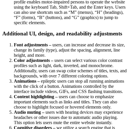
profile enables motor-impaired persons to operate the website
using the keyboard Tab, Shift+Tab, and the Enter keys. Users
can also use shortcuts such as “M” (menus), “H” (headings),
“F” (forms), “B” (buttons), and “G” (graphics) to jump to
specific elements.
Additional UI, design, and readability adjustments
Font adjustments –
users, can increase and decrease its size,
change its family (type), adjust the spacing, alignment, line
height, and more.
Color adjustments –
users can select various color contrast
profiles such as light, dark, inverted, and monochrome.
Additionally, users can swap color schemes of titles, texts, and
backgrounds, with over 7 different coloring options.
Animations –
epileptic users can stop all running animations
with the click of a button. Animations controlled by the
interface include videos, GIFs, and CSS flashing transitions.
Content highlighting –
users can choose to emphasize
important elements such as links and titles. They can also
choose to highlight focused or hovered elements only.
Audio muting –
users with hearing devices may experience
headaches or other issues due to automatic audio playing.
This option lets users mute the entire website instantly.
Cognitive disorders –
we utilize a search engine that is