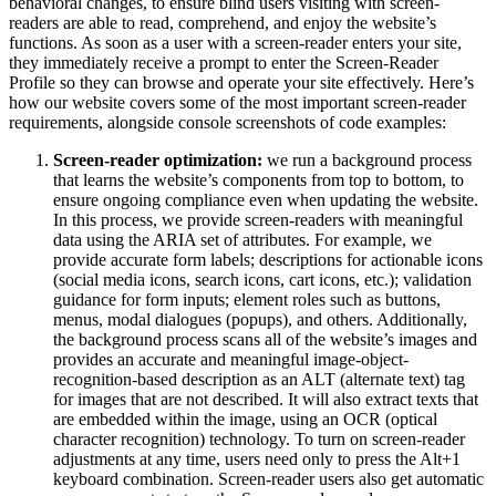
behavioral changes, to ensure blind users visiting with screen-
readers are able to read, comprehend, and enjoy the website’s
functions. As soon as a user with a screen-reader enters your site,
they immediately receive a prompt to enter the Screen-Reader
Profile so they can browse and operate your site effectively. Here’s
how our website covers some of the most important screen-reader
requirements, alongside console screenshots of code examples:
Screen-reader optimization:
we run a background process
that learns the website’s components from top to bottom, to
ensure ongoing compliance even when updating the website.
In this process, we provide screen-readers with meaningful
data using the ARIA set of attributes. For example, we
provide accurate form labels; descriptions for actionable icons
(social media icons, search icons, cart icons, etc.); validation
guidance for form inputs; element roles such as buttons,
menus, modal dialogues (popups), and others. Additionally,
the background process scans all of the website’s images and
provides an accurate and meaningful image-object-
recognition-based description as an ALT (alternate text) tag
for images that are not described. It will also extract texts that
are embedded within the image, using an OCR (optical
character recognition) technology. To turn on screen-reader
adjustments at any time, users need only to press the Alt+1
keyboard combination. Screen-reader users also get automatic