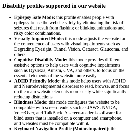
Disability profiles supported in our website
Epilepsy Safe Mode:
this profile enables people with
epilepsy to use the website safely by eliminating the risk of
seizures that result from flashing or blinking animations and
risky color combinations.
Visually Impaired Mode:
this mode adjusts the website for
the convenience of users with visual impairments such as
Degrading Eyesight, Tunnel Vision, Cataract, Glaucoma, and
others.
Cognitive Disability Mode:
this mode provides different
assistive options to help users with cognitive impairments
such as Dyslexia, Autism, CVA, and others, to focus on the
essential elements of the website more easily.
ADHD Friendly Mode:
this mode helps users with ADHD
and Neurodevelopmental disorders to read, browse, and focus
on the main website elements more easily while significantly
reducing distractions.
Blindness Mode:
this mode configures the website to be
compatible with screen-readers such as JAWS, NVDA,
VoiceOver, and TalkBack. A screen-reader is software for
blind users that is installed on a computer and smartphone,
and websites must be compatible with it.
Keyboard Navigation Profile (Motor-Impaired):
this