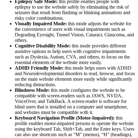
Epilepsy Safe Mode:
this profile enables people with
epilepsy to use the website safely by eliminating the risk of
seizures that result from flashing or blinking animations and
risky color combinations.
Visually Impaired Mode:
this mode adjusts the website for
the convenience of users with visual impairments such as
Degrading Eyesight, Tunnel Vision, Cataract, Glaucoma, and
others.
Cognitive Disability Mode:
this mode provides different
assistive options to help users with cognitive impairments
such as Dyslexia, Autism, CVA, and others, to focus on the
essential elements of the website more easily.
ADHD Friendly Mode:
this mode helps users with ADHD
and Neurodevelopmental disorders to read, browse, and focus
on the main website elements more easily while significantly
reducing distractions.
Blindness Mode:
this mode configures the website to be
compatible with screen-readers such as JAWS, NVDA,
VoiceOver, and TalkBack. A screen-reader is software for
blind users that is installed on a computer and smartphone,
and websites must be compatible with it.
Keyboard Navigation Profile (Motor-Impaired):
this
profile enables motor-impaired persons to operate the website
using the keyboard Tab, Shift+Tab, and the Enter keys. Users
can also use shortcuts such as “M” (menus), “H” (headings),