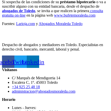
Si sospecha de las condiciones de su
préstamo hipotecario
o va a
suscribir alguno con su entidad bancaria, desde el despacho de
abogados de Toledo
, se invita a que realicen la primera
consulta
gratuita on-line
en la página web
www.bufetemoraleda.com
Fuentes:
Larioja.com
y
Abogados Moraleda Toledo
Despacho de abogados y mediadores en Toledo. Especialistas en
derecho civil, bancario, mercantil, laboral y penal.
acebook
Twitter
Linkedin
Visitanos
C/ Marqués de Mendigorria 14
Escalera C, 1º. 45003 Toledo
+34 925 25 48 18
administracion@abogadosmoraleda.com
Horario
Lunes - Jueves: