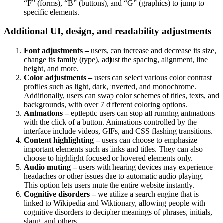
“F” (forms), “B” (buttons), and “G” (graphics) to jump to
specific elements.
Additional UI, design, and readability adjustments
Font adjustments –
users, can increase and decrease its size,
change its family (type), adjust the spacing, alignment, line
height, and more.
Color adjustments –
users can select various color contrast
profiles such as light, dark, inverted, and monochrome.
Additionally, users can swap color schemes of titles, texts, and
backgrounds, with over 7 different coloring options.
Animations –
epileptic users can stop all running animations
with the click of a button. Animations controlled by the
interface include videos, GIFs, and CSS flashing transitions.
Content highlighting –
users can choose to emphasize
important elements such as links and titles. They can also
choose to highlight focused or hovered elements only.
Audio muting –
users with hearing devices may experience
headaches or other issues due to automatic audio playing.
This option lets users mute the entire website instantly.
Cognitive disorders –
we utilize a search engine that is
linked to Wikipedia and Wiktionary, allowing people with
cognitive disorders to decipher meanings of phrases, initials,
slang, and others.