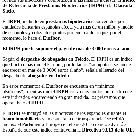
de Referencia de Préstamos Hipotecarios (IRPH)
o la
Cláusula
Suelo
.
El
IRPH
, incluido en
préstamos hipotecarios
concedidos por
entidades bancarias españolas afecta ya a más de un millón y medio
de españoles y cotiza dos puntos por encima de lo que, por el
momento, lo hace el
Euribor
.
El IRPH puede suponer el pago de más de 3.000 euros al año
Según el
despacho de abogados en Toledo
, El IRPH es un índice
que fluctúa más que el Euribor, por lo tanto, “su hipoteca se puede
encarecer en más de 3.0000 euros al año”, señala el letrado del
despacho de
abogados en Toledo
.
En estos momentos el
Euribor
se encuentra en “mínimos
históricos”, mientras que el
IRPH
cotiza dos puntos por encima de
este indicador, encareciendo en gran medida, los préstamos que
operan bajo el
IRPH
.
El
IRPH
se incluyó en las hipotecas de los españoles durante el
boom inmobiliario
y ante su “falta de transparencia” se refirió
incluso el Parlamento Europeo en el año 2015 cuando advirtió a
España de que este índice contravenía la
Directiva 93/13 de la UE
.