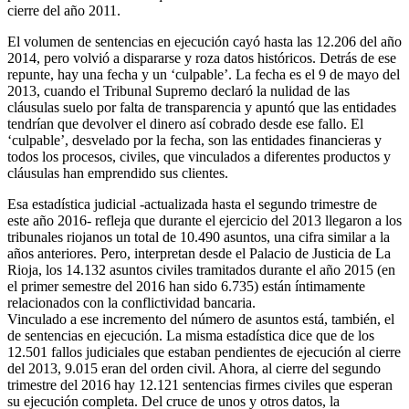
cierre del año 2011.
El volumen de sentencias en ejecución cayó hasta las 12.206 del año
2014, pero volvió a dispararse y roza datos históricos. Detrás de ese
repunte, hay una fecha y un ‘culpable’. La fecha es el 9 de mayo del
2013, cuando el Tribunal Supremo declaró la nulidad de las
cláusulas suelo por falta de transparencia y apuntó que las entidades
tendrían que devolver el dinero así cobrado desde ese fallo. El
‘culpable’, desvelado por la fecha, son las entidades financieras y
todos los procesos, civiles, que vinculados a diferentes productos y
cláusulas han emprendido sus clientes.
Esa estadística judicial -actualizada hasta el segundo trimestre de
este año 2016- refleja que durante el ejercicio del 2013 llegaron a los
tribunales riojanos un total de 10.490 asuntos, una cifra similar a la
años anteriores. Pero, interpretan desde el Palacio de Justicia de La
Rioja, los 14.132 asuntos civiles tramitados durante el año 2015 (en
el primer semestre del 2016 han sido 6.735) están íntimamente
relacionados con la conflictividad bancaria.
Vinculado a ese incremento del número de asuntos está, también, el
de sentencias en ejecución. La misma estadística dice que de los
12.501 fallos judiciales que estaban pendientes de ejecución al cierre
del 2013, 9.015 eran del orden civil. Ahora, al cierre del segundo
trimestre del 2016 hay 12.121 sentencias firmes civiles que esperan
su ejecución completa. Del cruce de unos y otros datos, la