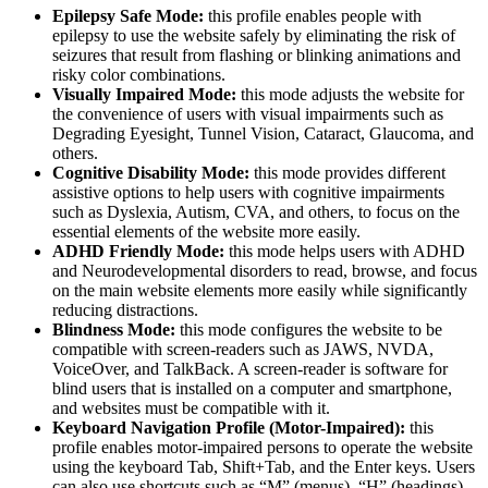
Epilepsy Safe Mode:
this profile enables people with
epilepsy to use the website safely by eliminating the risk of
seizures that result from flashing or blinking animations and
risky color combinations.
Visually Impaired Mode:
this mode adjusts the website for
the convenience of users with visual impairments such as
Degrading Eyesight, Tunnel Vision, Cataract, Glaucoma, and
others.
Cognitive Disability Mode:
this mode provides different
assistive options to help users with cognitive impairments
such as Dyslexia, Autism, CVA, and others, to focus on the
essential elements of the website more easily.
ADHD Friendly Mode:
this mode helps users with ADHD
and Neurodevelopmental disorders to read, browse, and focus
on the main website elements more easily while significantly
reducing distractions.
Blindness Mode:
this mode configures the website to be
compatible with screen-readers such as JAWS, NVDA,
VoiceOver, and TalkBack. A screen-reader is software for
blind users that is installed on a computer and smartphone,
and websites must be compatible with it.
Keyboard Navigation Profile (Motor-Impaired):
this
profile enables motor-impaired persons to operate the website
using the keyboard Tab, Shift+Tab, and the Enter keys. Users
can also use shortcuts such as “M” (menus), “H” (headings),