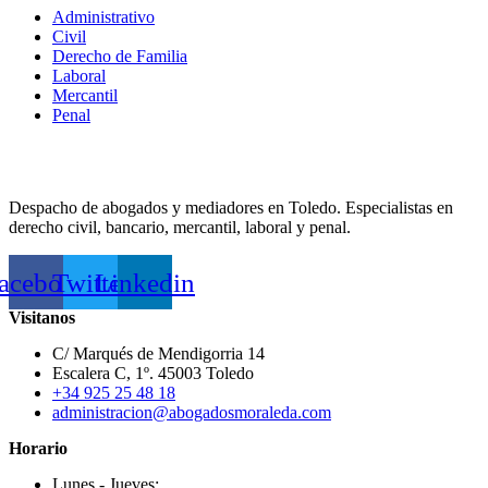
Administrativo
Civil
Derecho de Familia
Laboral
Mercantil
Penal
Despacho de abogados y mediadores en Toledo. Especialistas en
derecho civil, bancario, mercantil, laboral y penal.
acebook
Twitter
Linkedin
Visitanos
C/ Marqués de Mendigorria 14
Escalera C, 1º. 45003 Toledo
+34 925 25 48 18
administracion@abogadosmoraleda.com
Horario
Lunes - Jueves: