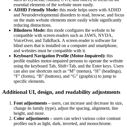
essential elements of the website more easily.
ADHD Friendly Mode:
this mode helps users with ADHD
and Neurodevelopmental disorders to read, browse, and focus
on the main website elements more easily while significantly
reducing distractions.
Blindness Mode:
this mode configures the website to be
compatible with screen-readers such as JAWS, NVDA,
VoiceOver, and TalkBack. A screen-reader is software for
blind users that is installed on a computer and smartphone,
and websites must be compatible with it.
Keyboard Navigation Profile (Motor-Impaired):
this
profile enables motor-impaired persons to operate the website
using the keyboard Tab, Shift+Tab, and the Enter keys. Users
can also use shortcuts such as “M” (menus), “H” (headings),
“F” (forms), “B” (buttons), and “G” (graphics) to jump to
specific elements.
Additional UI, design, and readability adjustments
Font adjustments –
users, can increase and decrease its size,
change its family (type), adjust the spacing, alignment, line
height, and more.
Color adjustments –
users can select various color contrast
profiles such as light, dark, inverted, and monochrome.