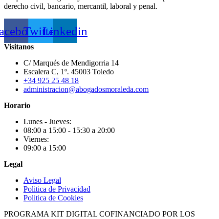
derecho civil, bancario, mercantil, laboral y penal.
acebook
Twitter
Linkedin
Visitanos
C/ Marqués de Mendigorria 14
Escalera C, 1º. 45003 Toledo
+34 925 25 48 18
administracion@abogadosmoraleda.com
Horario
Lunes - Jueves:
08:00 a 15:00 - 15:30 a 20:00
Viernes:
09:00 a 15:00
Legal
Aviso Legal
Politica de Privacidad
Politica de Cookies
PROGRAMA KIT DIGITAL COFINANCIADO POR LOS